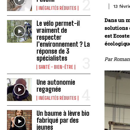
13 févr
INÉGALITÉS RÉDUITES
Dans un m
Le vélo permet-il
solutions 
vraiment de
est Ecoste
respecter
écologique
l’environnement ? La
réponse de 3
spécialistes
Par Roman
SANTÉ - BIEN-ÊTRE
Une autonomie
regagnée
INÉGALITÉS RÉDUITES
Un baume à lèvre bio
fabriqué par des
jeunes