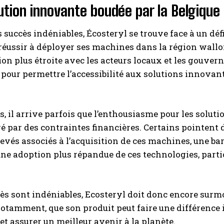
ution innovante boudée par la Belgique
 succès indéniables, Écosteryl se trouve face à un défi
 réussir à déployer ses machines dans la région wallo
ion plus étroite avec les acteurs locaux et les gouver
s pour permettre l’accessibilité aux solutions innovant
rs, il arrive parfois que l’enthousiasme pour les soluti
é par des contraintes financières. Certains pointent d
levés associés à l’acquisition de ces machines, une bar
ne adoption plus répandue de ces technologies, part
cès sont indéniables, Ecosteryl doit donc encore surm
otamment, que son produit peut faire une différence
t assurer un meilleur avenir à la planète.