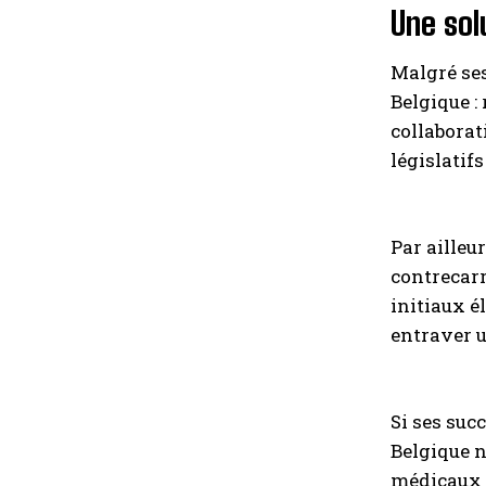
Une sol
Malgré ses
Belgique :
collaborat
législatif
Par ailleu
contrecarr
initiaux é
entraver u
Si ses suc
Belgique n
médicaux e