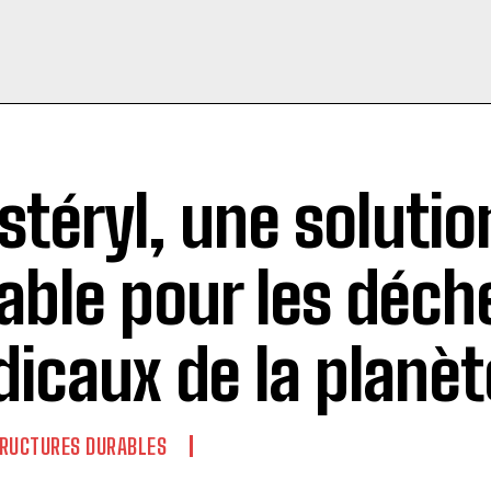
ironnement ? La réponse de 3 spécialistes
stéryl, une solutio
able pour les déch
icaux de la planèt
RUCTURES DURABLES