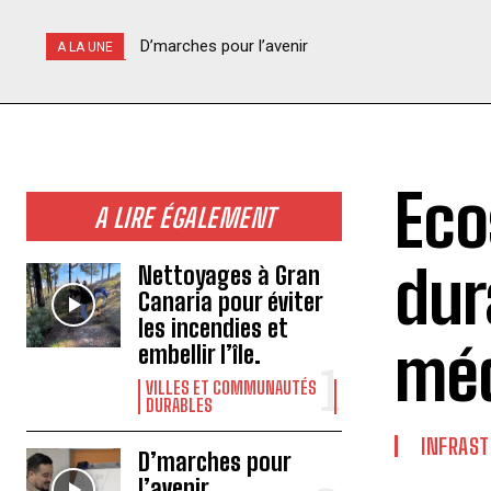
D’marches pour l’avenir
Le vélo permet-il vraiment de respecter l’env
A LA UNE
Eco
A LIRE ÉGALEMENT
dur
Nettoyages à Gran
Canaria pour éviter
les incendies et
méd
embellir l’île.
VILLES ET COMMUNAUTÉS
DURABLES
INFRAST
D’marches pour
l’avenir