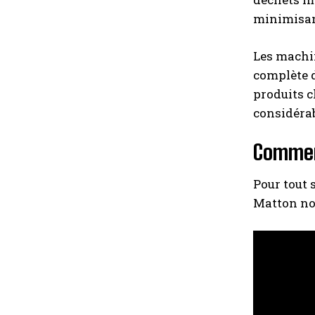
minimisan
Les machin
complète d
produits c
considérab
Commen
Pour tout 
Matton nou